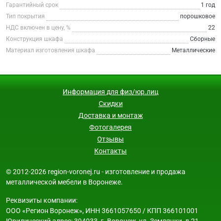
Гарантийный срок
1 год
Тип покрытия
порошковое
НДС включен в цену, %
22
Конструкция шкафа
Сборные
Материал изготовления шкафа
Металлические
Информация для физ/юр.лиц
Скидки
Доставка и монтаж
Фотогалерея
Отзывы
Контакты
© 2012-2026 region-voronej.ru - изготовление и продажа
металлической мебели в Воронеже.
Реквизиты компании:
ООО «Регион Воронеж», ИНН 3661057650 / КПП 366101001
Юридический адрес: 394033, г. Воронеж, ул. Землячки, д.21,