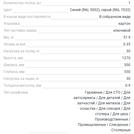
Количество полок, шт
1
Цвет
Синий (RAL 5002), серый (RAL 7032)
В каком виде поставляется
В собранном виде
Упаковка
картон
Тип системы замка
ключевой
Вес, кг
57.9
Объем, м.куб
0.35
Нагрузка на полку, кг
30
Высота, мм
1270
Ширина, мм
500
Глубина, мм
550
Нагрузка на ящик, кг
30
Толщина-металла, мм
0.9
Тип шкафчика
Гаражные / Для СТО / Для
автосервиса / Для деталей / Для
запчастей / Для метизов / Для
оснастки / Для слесаря / Для
столяра / Для цеха /
Производственные /
Промышленные / Слесарные /
Столярные