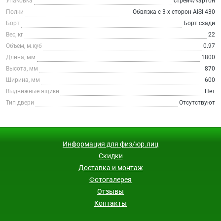
Упаковка
стрейч/картон
Полки
Обвязка с 3-х сторон AISI 430
Борт
Борт сзади
Вес, кг
22
Объем, м.куб
0.97
Длина, мм
1800
Высота, мм
870
Ширина, мм
600
Выдвижные ящики
Нет
Тип двери
Отсутствуют
Информация для физ/юр.лиц
Скидки
Доставка и монтаж
Фотогалерея
Отзывы
Контакты