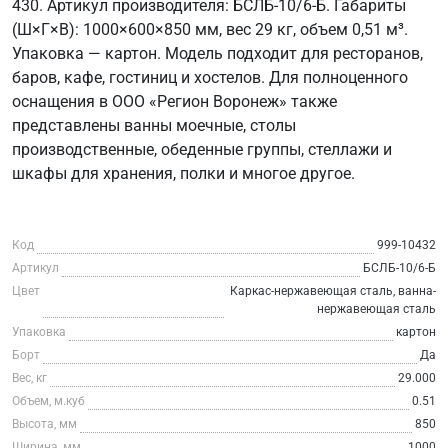
430. Артикул производителя: БСЛБ-10/6-Б. Габариты
(Ш×Г×В): 1000×600×850 мм, вес 29 кг, объем 0,51 м³.
Упаковка — картон. Модель подходит для ресторанов,
баров, кафе, гостиниц и хостелов. Для полноценного
оснащения в ООО «Регион Воронеж» также
представлены ванны моечные, столы
производственные, обеденные группы, стеллажи и
шкафы для хранения, полки и многое другое.
Код
999-10432
Артикул
БСЛБ-10/6-Б
Цвет
Каркас-нержавеющая сталь, ванна-
нержавеющая сталь
Упаковка
картон
Борт
Да
Вес, кг
29.000
Объем, м.куб
0.51
Высота, мм
850
Ширина, мм
1000