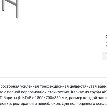
росторная усиленная трехсекционная цельнотянутая ванн
 с полной коррозионной стойкостью. Каркас из трубы AISI
 Габариты (Ш×Г×В): 1800×700×850 мм, размер каждой чаши: 
оловых, ресторанов и пищеблоков. Для полноценного осна