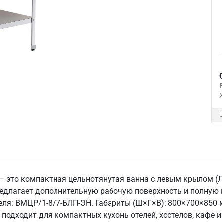
это компактная цельнотянутая ванна с левым крылом (Л)
редлагает дополнительную рабочую поверхность и полную
теля: ВМЦР/1-8/7-БЛП-ЭН. Габариты (Ш×Г×В): 800×700×850 
на подходит для компактных кухонь отелей, хостелов, кафе