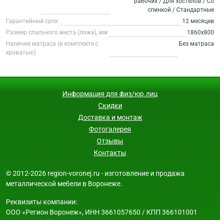
рабочих / Для хостелов / Со
спинкой / Стандартные
Гарантийный срок
12 месяцев
Размер спального места (ложа), мм
1860х800
Наличие матраса (в комплекте с
Без матраса
кроватью)
Информация для физ/юр.лиц
Скидки
Доставка и монтаж
Фотогалерея
Отзывы
Контакты
© 2012-2026 region-voronej.ru - изготовление и продажа
металлической мебели в Воронеже.
Реквизиты компании:
ООО «Регион Воронеж», ИНН 3661057650 / КПП 366101001