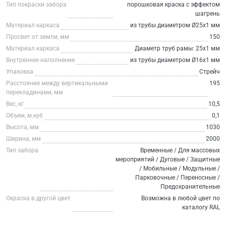
Тип покраски забора
порошковая краска с эффектом
шагрень
Материал каркаса
из трубы диаметром Ø25х1 мм
Просвет от земли, мм
150
Материал каркаса
Диаметр труб рамы: 25х1 мм
Внутреннее наполнение
из трубы диаметром Ø16х1 мм
Упаковка
Стрейч
Расстояние между вертикальными
195
перекладинами, мм
Вес, кг
10,5
Объем, м.куб
0,1
Высота, мм
1030
Ширина, мм
2000
Тип забора
Временные / Для массовых
мероприятий / Дуговые / Защитные
/ Мобильные / Модульные /
Парковочные / Переносные /
Предохранительные
Окраска в другой цвет
Возможна в любой цвет по
каталогу RAL