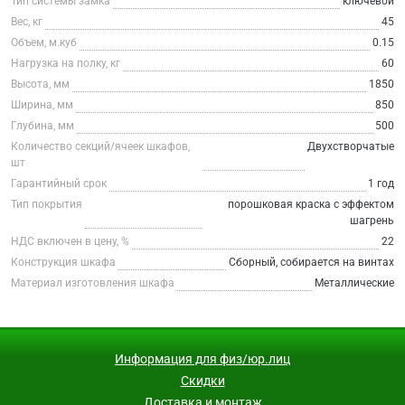
Тип системы замка
ключевой
Вес, кг
45
Объем, м.куб
0.15
Нагрузка на полку, кг
60
Высота, мм
1850
Ширина, мм
850
Глубина, мм
500
Количество секций/ячеек шкафов,
Двухстворчатые
шт
Гарантийный срок
1 год
Тип покрытия
порошковая краска с эффектом
шагрень
НДС включен в цену, %
22
Конструкция шкафа
Сборный, собирается на винтах
Материал изготовления шкафа
Металлические
Информация для физ/юр.лиц
Скидки
Доставка и монтаж