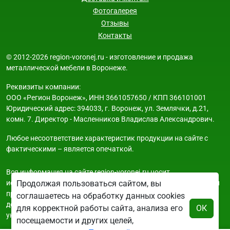
Фотогалерея
Отзывы
Контакты
© 2012-2026 region-voronej.ru - изготовление и продажа
металлической мебели в Воронеже.
Реквизиты компании:
ООО «Регион Воронеж», ИНН 3661057650 / КПП 366101001
Юридический адрес: 394033, г. Воронеж, ул. Землячки, д.21,
комн. 7. Директор - Масленников Владислав Александрович.
Любое несоответствие характеристик продукции на сайте с
фактическими – является опечаткой.
Вся информация на сайте region-voronej.ru носит
исключительно ознакомительный и справочный характер и ни
Продолжая пользоваться сайтом, вы
при каких условиях не является публичной офертой. Всю
соглашаетесь на обработку данных cookies
дополнительную информацию можно узнать по телефонам
для корректной работы сайта, анализа его
ОК
указанным на сайте.
посещаемости и других целей,