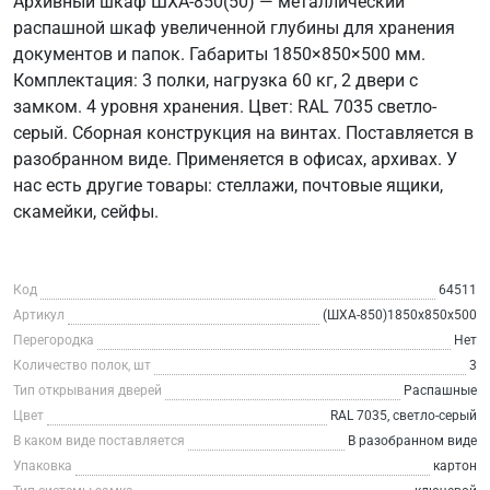
Архивный шкаф ШХА-850(50) — металлический
распашной шкаф увеличенной глубины для хранения
документов и папок. Габариты 1850×850×500 мм.
Комплектация: 3 полки, нагрузка 60 кг, 2 двери с
замком. 4 уровня хранения. Цвет: RAL 7035 светло-
серый. Сборная конструкция на винтах. Поставляется в
разобранном виде. Применяется в офисах, архивах. У
нас есть другие товары: стеллажи, почтовые ящики,
скамейки, сейфы.
Код
64511
Артикул
(ШХА-850)1850x850x500
Перегородка
Нет
Количество полок, шт
3
Тип открывания дверей
Распашные
Цвет
RAL 7035, светло-серый
В каком виде поставляется
В разобранном виде
Упаковка
картон