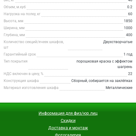
Объем, м.куб
0.2
Нагрузка на полку, кг
60
Высота, мм
1850
Ширина, мм
1000
Глубина, мм
400
Количество секций/ячеек шкафов,
Двухстворчатые
шт
Гарантийный срок
1 год
Тип покрытия
порошковая краска с эффектом
шагрень
НДС включен в цену, %
22
Конструкция шкафа
Сборный, собирается на заклёпках
Материал изготовления шкафа
Металлические
Информация для физ/юр.лиц
Скидки
Доставка и монтаж
Фотогалерея