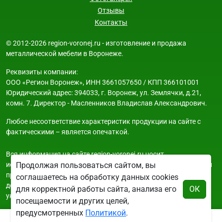
Отзывы
Контакты
© 2012-2026 region-voronej.ru - изготовление и продажа
металлической мебели в Воронеже.
Реквизиты компании:
ООО «Регион Воронеж», ИНН 3661057650 / КПП 366101001
Юридический адрес: 394033, г. Воронеж, ул. Землячки, д.21,
комн. 7. Директор - Масленников Владислав Александрович.
Любое несоответствие характеристик продукции на сайте с
фактическими – является опечаткой.
Вся информация на сайте region-voronej.ru носит
исключительно ознакомительный и справочный характер и ни
Продолжая пользоваться сайтом, вы
при каких условиях не является публичной офертой. Всю
соглашаетесь на обработку данных cookies
дополнительную информацию можно узнать по телефонам
для корректной работы сайта, анализа его
ОК
указанным на сайте.
посещаемости и других целей,
предусмотренных
Политикой
.