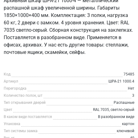
Архивный шкаф ШРА-21 1000-4 — металлический
распашной шкаф увеличенной ширины. Габариты
1850×1000×400 мм. Комплектация: 3 полки, нагрузка
60 кг, 2 двери с замком. 4 уровня хранения. Цвет: RAL
7035 светло-серый. Сборная конструкция на заклепках.
Поставляется в разобранном виде. Применяется в
офисах, архивах. У нас есть другие товары: стеллажи,
почтовые ящики, скамейки, сейфы.
Код
75485
Артикул
ШРА-21 1000.4
Перегородка
Нет
Количество полок, шт
3
Тип открывания дверей
Распашные
Цвет
RAL 7035, светло-серый
В каком виде поставляется
В разобранном виде
Упаковка
картон
Тип системы замка
ключевой
Вес, кг
40