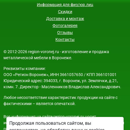
Информация для физ/юр.лиц
Скидки
Доставка и монтаж
Фотогалерея
Отзывы
Контакты
© 2012-2026 region-voronej.ru - изготовление и продажа
металлической мебели в Воронеже.
Реквизиты компании:
ООО «Регион Воронеж», ИНН 3661057650 / КПП 366101001
Юридический адрес: 394033, г. Воронеж, ул. Землячки, д.21,
комн. 7. Директор - Масленников Владислав Александрович.
Любое несоответствие характеристик продукции на сайте с
фактическими – является опечаткой.
Вся информация на сайте region-voronej.ru носит
исключительно ознакомительный и справочный характер и ни
Продолжая пользоваться сайтом, вы
при каких условиях не является публичной офертой. Всю