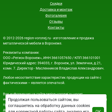
Скидки
Доставка и монтаж
Фотогалерея
Отзывы
Контакты
© 2012-2026 region-voronej.ru - изготовление и продажа
металлической мебели в Воронеже.
Реквизиты компании:
ООО «Регион Воронеж», ИНН 3661057650 / КПП 366101001
Юридический адрес: 394033, г. Воронеж, ул. Землячки, д.21,
комн. 7. Директор - Масленников Владислав Александрович.
Любое несоответствие характеристик продукции на сайте с
фактическими – является опечаткой.
Вся информация на сайте region-voronej.ru носит
исключительно ознакомительный и справочный характер и ни
Продолжая пользоваться сайтом, вы
при каких условиях не является публичной офертой. Всю
соглашаетесь на обработку данных cookies
дополнительную информацию можно узнать по телефонам
для корректной работы сайта, анализа его
ОК