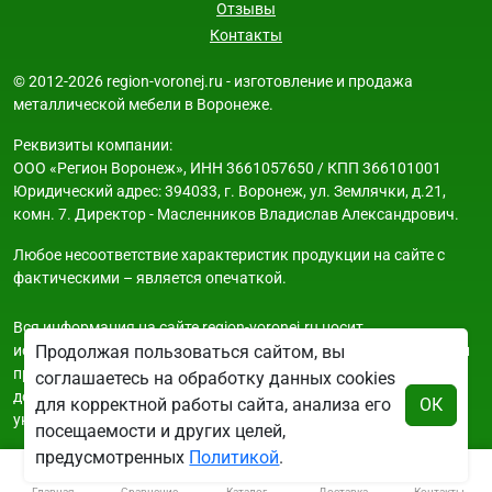
Отзывы
Контакты
© 2012-2026 region-voronej.ru - изготовление и продажа
металлической мебели в Воронеже.
Реквизиты компании:
ООО «Регион Воронеж», ИНН 3661057650 / КПП 366101001
Юридический адрес: 394033, г. Воронеж, ул. Землячки, д.21,
комн. 7. Директор - Масленников Владислав Александрович.
Любое несоответствие характеристик продукции на сайте с
фактическими – является опечаткой.
Вся информация на сайте region-voronej.ru носит
исключительно ознакомительный и справочный характер и ни
Продолжая пользоваться сайтом, вы
при каких условиях не является публичной офертой. Всю
соглашаетесь на обработку данных cookies
дополнительную информацию можно узнать по телефонам
для корректной работы сайта, анализа его
ОК
указанным на сайте.
посещаемости и других целей,
предусмотренных
Политикой
.
Главная
Сравнение
Каталог
Доставка
Контакты