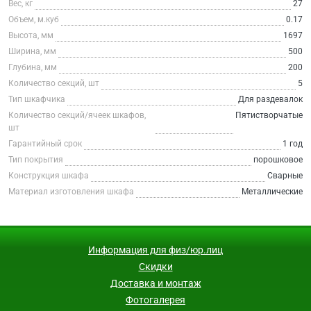
Вес, кг
27
Объем, м.куб
0.17
Высота, мм
1697
Ширина, мм
500
Глубина, мм
200
Количество секций, шт
5
Тип шкафчика
Для раздевалок
Количество секций/ячеек шкафов,
Пятистворчатые
шт
Гарантийный срок
1 год
Тип покрытия
порошковое
Конструкция шкафа
Сварные
Материал изготовления шкафа
Металлические
Информация для физ/юр.лиц
Скидки
Доставка и монтаж
Фотогалерея