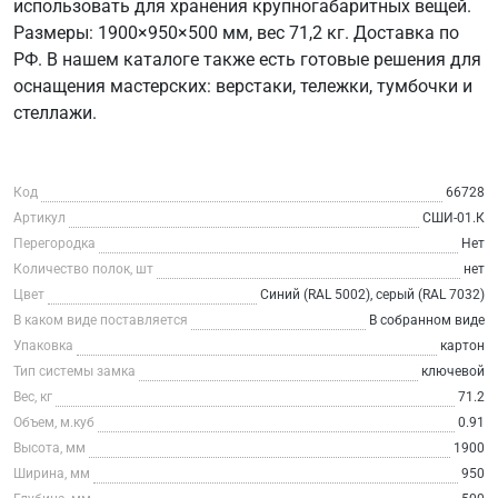
использовать для хранения крупногабаритных вещей.
Размеры: 1900×950×500 мм, вес 71,2 кг. Доставка по
РФ. В нашем каталоге также есть готовые решения для
оснащения мастерских: верстаки, тележки, тумбочки и
стеллажи.
Код
66728
Артикул
СШИ-01.К
Перегородка
Нет
Количество полок, шт
нет
Цвет
Синий (RAL 5002), серый (RAL 7032)
В каком виде поставляется
В собранном виде
Упаковка
картон
Тип системы замка
ключевой
Вес, кг
71.2
Объем, м.куб
0.91
Высота, мм
1900
Ширина, мм
950