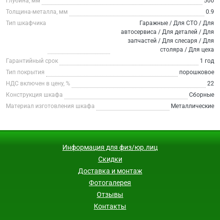
Глубина, мм
500
Толщина-металла, мм
0.9
Тип шкафчика
Гаражные / Для СТО / Для
автосервиса / Для деталей / Для
запчастей / Для слесаря / Для
столяра / Для цеха
Гарантийный срок
1 год
Тип покрытия
порошковое
НДС включен в цену, %
22
Конструкция шкафа
Сборные
Материал изготовления шкафа
Металлические
Информация для физ/юр.лиц
Скидки
Доставка и монтаж
Фотогалерея
Отзывы
Контакты