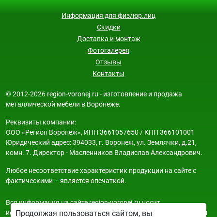
Информация для физ/юр.лиц
Скидки
Доставка и монтаж
Фотогалерея
Отзывы
Контакты
© 2012-2026 region-voronej.ru - изготовление и продажа
металлической мебели в Воронеже.
Реквизиты компании:
ООО «Регион Воронеж», ИНН 3661057650 / КПП 366101001
Юридический адрес: 394033, г. Воронеж, ул. Землячки, д.21,
комн. 7. Директор - Масленников Владислав Александрович.
Любое несоответствие характеристик продукции на сайте с
фактическими – является опечаткой.
Вся информация на сайте region-voronej.ru носит
исключительно ознакомительный и справочный характер и ни
Продолжая пользоваться сайтом, вы