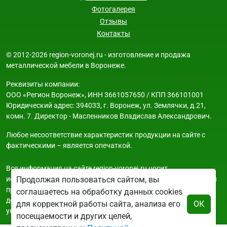
Фотогалерея
Отзывы
Контакты
© 2012-2026 region-voronej.ru - изготовление и продажа
металлической мебели в Воронеже.
Реквизиты компании:
ООО «Регион Воронеж», ИНН 3661057650 / КПП 366101001
Юридический адрес: 394033, г. Воронеж, ул. Землячки, д.21,
комн. 7. Директор - Масленников Владислав Александрович.
Любое несоответствие характеристик продукции на сайте с
фактическими – является опечаткой.
Вся информация на сайте region-voronej.ru носит
исключительно ознакомительный и справочный характер и ни
Продолжая пользоваться сайтом, вы
при каких условиях не является публичной офертой. Всю
соглашаетесь на обработку данных cookies
дополнительную информацию можно узнать по телефонам
для корректной работы сайта, анализа его
ОК
указанным на сайте.
посещаемости и других целей,