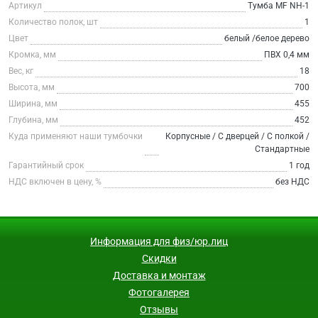
Артикул
Тумба МF NH-1
Количество полок, шт
1
Цвет
белый /белое дерево
Кромка, мм
ПВХ 0,4 мм
Вес, кг
18
Высота, мм
700
Ширина, мм
455
Глубина, мм
452
Куда применяют наши тумбочки
Корпусные / С дверцей / С полкой /
Стандартные
Гарантийный срок
1 год
НДС включен в цену, %
без НДС
Информация для физ/юр.лиц
Скидки
Доставка и монтаж
Фотогалерея
Отзывы