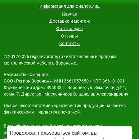
Информация для физ/юр.лиц
Скидки
Доставка и монтаж
Фотогалерея
Отзывы
Контакты
© 2012-2026 region-voronej.ru - изготовление и продажа
металлической мебели в Воронеже.
Реквизиты компании:
ООО «Регион Воронеж», ИНН 3661057650 / КПП 366101001
Юридический адрес: 394033, г. Воронеж, ул. Землячки, д.21,
комн. 7. Директор - Масленников Владислав Александрович.
Любое несоответствие характеристик продукции на сайте с
фактическими – является опечаткой.
Вся информация на сайте region-voronej.ru носит
исключительно ознакомительный и справочный характер и ни
Продолжая пользоваться сайтом, вы
при каких условиях не является публичной офертой. Всю