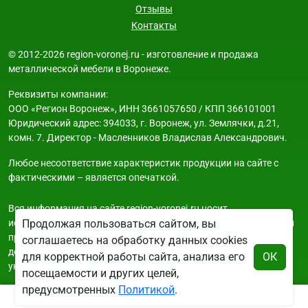
Отзывы
Контакты
© 2012-2026 region-voronej.ru - изготовление и продажа
металлической мебели в Воронеже.
Реквизиты компании:
ООО «Регион Воронеж», ИНН 3661057650 / КПП 366101001
Юридический адрес: 394033, г. Воронеж, ул. Землячки, д.21,
комн. 7. Директор - Масленников Владислав Александрович.
Любое несоответствие характеристик продукции на сайте с
фактическими – является опечаткой.
Вся информация на сайте region-voronej.ru носит
исключительно ознакомительный и справочный характер и ни
Продолжая пользоваться сайтом, вы
при каких условиях не является публичной офертой. Всю
соглашаетесь на обработку данных cookies
дополнительную информацию можно узнать по телефонам
для корректной работы сайта, анализа его
ОК
указанным на сайте.
посещаемости и других целей,
предусмотренных
Политикой
.