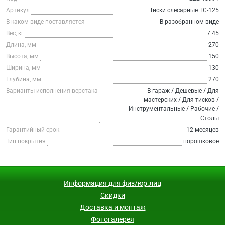
Артикул
Тиски слесарные TC-125
В каком виде поставляется
В разобранном виде
Вес, кг
7.45
Длина, мм
270
Высота, мм
150
Ширина, мм
130
Глубина, мм
270
Варианты исполнения верстака
В гараж / Дешевые / Для
мастерских / Для тисков /
Инструментальные / Рабочие /
Столы
Гарантийный срок
12 месяцев
Тип покрытия
порошковое
Информация для физ/юр.лиц
Скидки
Доставка и монтаж
Фотогалерея