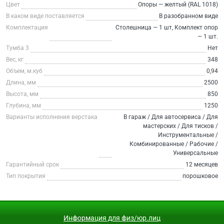
Цвет
Опоры — желтый (RAL 1018)
В каком виде поставляется
В разобранном виде
Комплектация
Столешница — 1 шт, Комплект опор
— 1 шт.
Тумба 3
Нет
Вес, кг
348
Объем, м.куб
0,94
Длина, мм
2500
Высота, мм
850
Глубина, мм
1250
Варианты исполнения верстака
В гараж / Для автосервиса / Для
мастерских / Для тисков /
Инструментальные /
Комбинированные / Рабочие /
Универсальные
Гарантийный срок
12 месяцев
Тип покрытия
порошковое
Информация для физ/юр.лиц