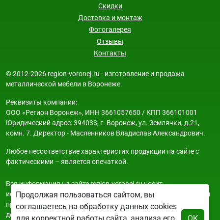
Скидки
Доставка и монтаж
Фотогалерея
Отзывы
Контакты
© 2012-2026 region-voronej.ru - изготовление и продажа
металлической мебели в Воронеже.
Реквизиты компании:
ООО «Регион Воронеж», ИНН 3661057650 / КПП 366101001
Юридический адрес: 394033, г. Воронеж, ул. Землячки, д.21,
комн. 7. Директор - Масленников Владислав Александрович.
Любое несоответствие характеристик продукции на сайте с
фактическими – является опечаткой.
Вся информация на сайте region-voronej.ru носит
исключительно ознакомительный и справочный характер и ни
Продолжая пользоваться сайтом, вы
при каких условиях не является публичной офертой. Всю
соглашаетесь на обработку данных cookies
дополнительную информацию можно узнать по телефонам
для корректной работы сайта, анализа его
ОК