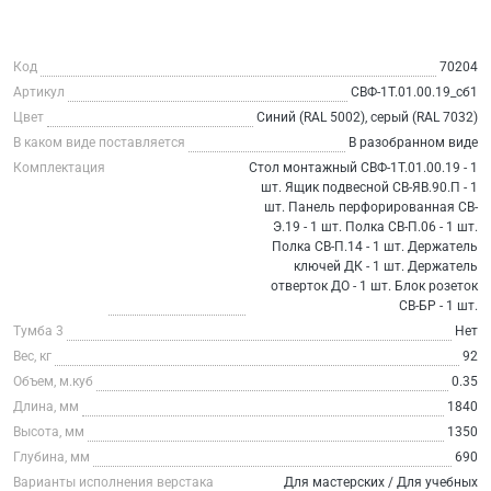
Код
70204
Артикул
СВФ-1Т.01.00.19_сб1
Цвет
Синий (RAL 5002), серый (RAL 7032)
В каком виде поставляется
В разобранном виде
Комплектация
Стол монтажный СВФ-1Т.01.00.19 - 1
шт. Ящик подвесной СВ-ЯВ.90.П - 1
шт. Панель перфорированная СВ-
Э.19 - 1 шт. Полка СВ-П.06 - 1 шт.
Полка СВ-П.14 - 1 шт. Держатель
ключей ДК - 1 шт. Держатель
отверток ДО - 1 шт. Блок розеток
СВ-БР - 1 шт.
Тумба 3
Нет
Вес, кг
92
Объем, м.куб
0.35
Длина, мм
1840
Высота, мм
1350
Глубина, мм
690
Варианты исполнения верстака
Для мастерских / Для учебных