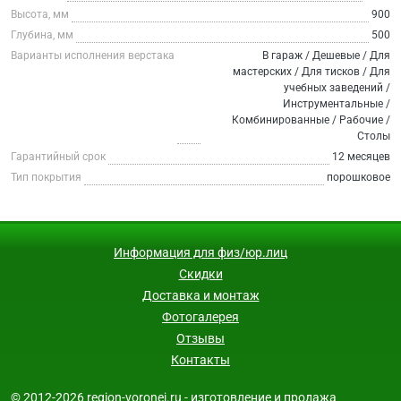
Высота, мм
900
Глубина, мм
500
Варианты исполнения верстака
В гараж / Дешевые / Для
мастерских / Для тисков / Для
учебных заведений /
Инструментальные /
Комбинированные / Рабочие /
Столы
Гарантийный срок
12 месяцев
Тип покрытия
порошковое
Информация для физ/юр.лиц
Скидки
Доставка и монтаж
Фотогалерея
Отзывы
Контакты
© 2012-2026 region-voronej.ru - изготовление и продажа