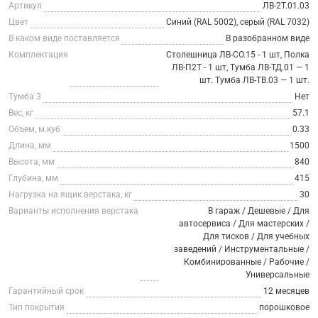
Артикул
ЛВ-2Т.01.03
Цвет
Синий (RAL 5002), серый (RAL 7032)
В каком виде поставляется
В разобранном виде
Комплектация
Столешница ЛВ-СО.15 - 1 шт, Полка
ЛВ-П2Т - 1 шт, Тумба ЛВ-ТД.01 — 1
шт. Тумба ЛВ-ТВ.03 — 1 шт.
Тумба 3
Нет
Вес, кг
57.1
Объем, м.куб
0.33
Длина, мм
1500
Высота, мм
840
Глубина, мм
415
Нагрузка на ящик верстака, кг
30
Варианты исполнения верстака
В гараж / Дешевые / Для
автосервиса / Для мастерских /
Для тисков / Для учебных
заведений / Инструментальные /
Комбинированные / Рабочие /
Универсальные
Гарантийный срок
12 месяцев
Тип покрытия
порошковое