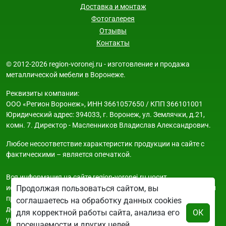
Доставка и монтаж
Фотогалерея
Отзывы
Контакты
© 2012-2026 region-voronej.ru - изготовление и продажа
металлической мебели в Воронеже.
Реквизиты компании:
ООО «Регион Воронеж», ИНН 3661057650 / КПП 366101001
Юридический адрес: 394033, г. Воронеж, ул. Землячки, д.21,
комн. 7. Директор - Масленников Владислав Александрович.
Любое несоответствие характеристик продукции на сайте с
фактическими – является опечаткой.
Вся информация на сайте region-voronej.ru носит
исключительно ознакомительный и справочный характер и ни
Продолжая пользоваться сайтом, вы
при каких условиях не является публичной офертой. Всю
соглашаетесь на обработку данных cookies
дополнительную информацию можно узнать по телефонам
для корректной работы сайта, анализа его
ОК
указанным на сайте.
посещаемости и других целей,