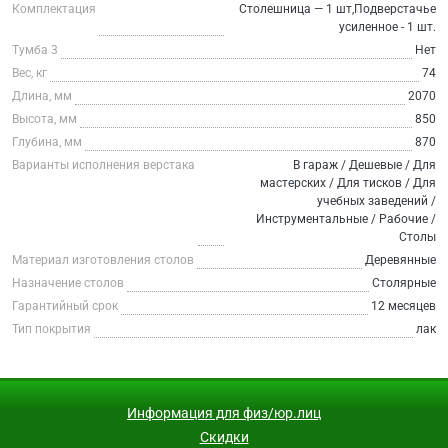
Комплектация
Столешница — 1 шт,Подверстачье
усиленное - 1 шт.
Тумба 3
Нет
Вес, кг
74
Длина, мм
2070
Высота, мм
850
Глубина, мм
870
Варианты исполнения верстака
В гараж / Дешевые / Для
мастерских / Для тисков / Для
учебных заведений /
Инструментальные / Рабочие /
Столы
Материал изготовления столов
Деревянные
Назначение столов
Столярные
Гарантийный срок
12 месяцев
Тип покрытия
лак
Информация для физ/юр.лиц
Скидки