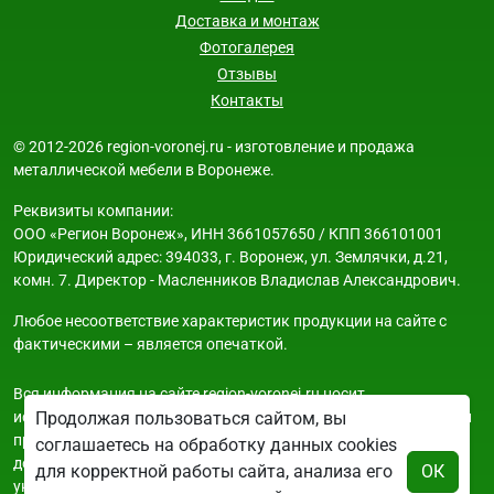
Доставка и монтаж
Фотогалерея
Отзывы
Контакты
© 2012-2026 region-voronej.ru - изготовление и продажа
металлической мебели в Воронеже.
Реквизиты компании:
ООО «Регион Воронеж», ИНН 3661057650 / КПП 366101001
Юридический адрес: 394033, г. Воронеж, ул. Землячки, д.21,
комн. 7. Директор - Масленников Владислав Александрович.
Любое несоответствие характеристик продукции на сайте с
фактическими – является опечаткой.
Вся информация на сайте region-voronej.ru носит
исключительно ознакомительный и справочный характер и ни
Продолжая пользоваться сайтом, вы
при каких условиях не является публичной офертой. Всю
соглашаетесь на обработку данных cookies
дополнительную информацию можно узнать по телефонам
для корректной работы сайта, анализа его
ОК
указанным на сайте.