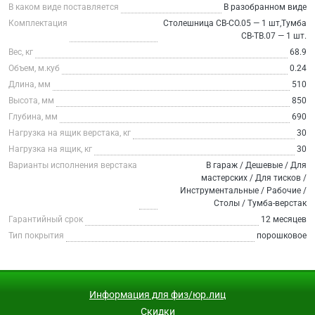
В каком виде поставляется
В разобранном виде
Комплектация
Столешница СВ-СО.05 — 1 шт,Тумба
СВ-ТВ.07 — 1 шт.
Вес, кг
68.9
Объем, м.куб
0.24
Длина, мм
510
Высота, мм
850
Глубина, мм
690
Нагрузка на ящик верстака, кг
30
Нагрузка на ящик, кг
30
Варианты исполнения верстака
В гараж / Дешевые / Для
мастерских / Для тисков /
Инструментальные / Рабочие /
Столы / Тумба-верстак
Гарантийный срок
12 месяцев
Тип покрытия
порошковое
Информация для физ/юр.лиц
Скидки