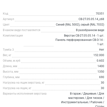
Код
70351
Артикул
СВ-2Т.05.05.14_сб8
Цвет
Синий (RAL 5002), серый (RAL 7032)
В каком виде поставляется
В разобранном виде
Комплектация
Верстак СВ-2Т.05.05.14 - 1 шт.
Панель перфорированная СВ-Э.14 -
1 шт.
Тумба 3
Нет
Вес, кг
152.000
Объем, м.куб
0.602
Длина, мм
1400
Высота, мм
1350
Глубина, мм
690
Нагрузка на ящик верстака, кг
30
Нагрузка на ящик, кг
30
Варианты исполнения верстака
В гараж / Дешевые / Для
мастерских / Для тисков /
Инструментальные / Рабочие /
Столы