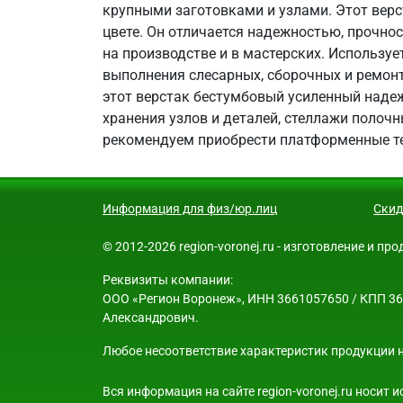
крупными заготовками и узлами. Этот верс
цвете. Он отличается надежностью, прочно
на производстве и в мастерских. Используе
выполнения слесарных, сборочных и ремонт
этот верстак бестумбовый усиленный наде
хранения узлов и деталей, стеллажи полочн
рекомендуем приобрести платформенные т
Информация для физ/юр.лиц
Скид
© 2012-2026 region-voronej.ru - изготовление и п
Реквизиты компании:
ООО «Регион Воронеж», ИНН 3661057650 / КПП 3661
Александрович.
Любое несоответствие характеристик продукции н
Вся информация на сайте region-voronej.ru носит