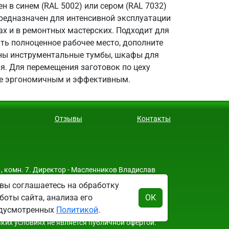
 в синем (RAL 5002) или сером (RAL 7032)
предназначен для интенсивной эксплуатации
ках и в ремонтных мастерских. Подходит для
ть полноценное рабочее место, дополните
ены инструментальные тумбы, шкафы для
ия. Для перемещения заготовок по цеху
ее эргономичным и эффективным.
Отзывы
Контакты
, комн. 7. Директор - Масленников Владислав
вы соглашаетесь на обработку
боты сайта, анализа его
ОК
редусмотренных
Политикой
.
аких условиях не является публичной офертой.