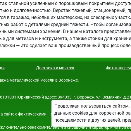
так стальной усиленный с порошковым покрытием доступен
стью и долговечностью. Верстак тяжелый, стационарный, 
тся в гаражах, небольших мастерских, на слесарных участ
ных работ с деталями средней тяжести. Чтобы организова
жными системами хранения. В нашем каталоге представл
ые для метизов и инструмента, а также стойки для хранен
ележки — это сделает ваш производственный процесс бол
ки
Доставка и монтаж
Фотогалерея
родажа металлической мебели в Воронеже.
01001 Юридический адрес: 394033, г. Воронеж, ул. Землячки, д.21
Продолжая пользоваться сайтом, 
данных cookies для корректной ра
а сайте с фактическими – является опечаткой.
посещаемости и других целей, п
 исключительно ознакомительный и справочный характер и ни при к