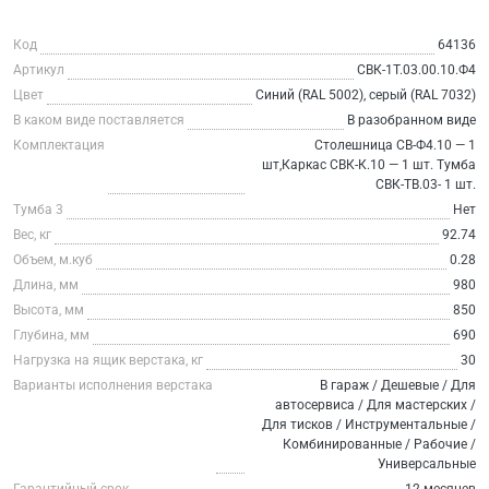
Код
64136
Артикул
СВК-1Т.03.00.10.Ф4
Цвет
Синий (RAL 5002), серый (RAL 7032)
В каком виде поставляется
В разобранном виде
Комплектация
Столешница СВ-Ф4.10 — 1
шт,Каркас СВК-К.10 — 1 шт. Тумба
СВК-ТВ.03- 1 шт.
Тумба 3
Нет
Вес, кг
92.74
Объем, м.куб
0.28
Длина, мм
980
Высота, мм
850
Глубина, мм
690
Нагрузка на ящик верстака, кг
30
Варианты исполнения верстака
В гараж / Дешевые / Для
автосервиса / Для мастерских /
Для тисков / Инструментальные /
Комбинированные / Рабочие /
Универсальные
Гарантийный срок
12 месяцев