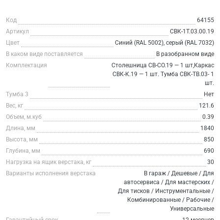
Код
64155
Артикул
СВК-1Т.03.00.19
Цвет
Синий (RAL 5002), серый (RAL 7032)
В каком виде поставляется
В разобранном виде
Комплектация
Столешница СВ-СО.19 — 1 шт,Каркас
СВК-К.19 — 1 шт. Тумба СВК-ТВ.03- 1
шт.
Тумба 3
Нет
Вес, кг
121.6
Объем, м.куб
0.39
Длина, мм
1840
Высота, мм
850
Глубина, мм
690
Нагрузка на ящик верстака, кг
30
Варианты исполнения верстака
В гараж / Дешевые / Для
автосервиса / Для мастерских /
Для тисков / Инструментальные /
Комбинированные / Рабочие /
Универсальные
Гарантийный срок
12 месяцев