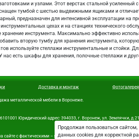
заготовками и узлами. Этот верстак стальной усиленный 
н оснащен тумбой с шестью выдвижными ящиками и отличае
арный, предназначен для интенсивной эксплуатации на про
инструментальных цехах и на станциях технического обсл
е хранение инструмента. Максимально эффективно использ
бавить вторую тумбу для хранения инструмента, которую
гатов используйте стеллажи инструментальные и стойки. Д
У нас есть шкафы для хранения, полочные стеллажи и дру
ки
Доставка и монтаж
Фотогалерея
родажа металлической мебели в Воронеже.
01001 Юридический адрес: 394033, г. Воронеж, ул. Землячки, д.21
Продолжая пользоваться сайтом, 
данных cookies для корректной ра
а сайте с фактическими – является опечаткой.