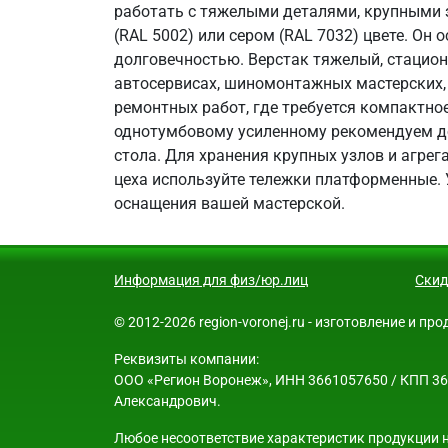
работать с тяжелыми деталями, крупными 
(RAL 5002) или сером (RAL 7032) цвете. О
долговечностью. Верстак тяжелый, стацион
автосервисах, шиномонтажных мастерских, 
ремонтных работ, где требуется компактно
однотумбовому усиленному рекомендуем до
стола. Для хранения крупных узлов и агре
цеха используйте тележки платформенные. 
оснащения вашей мастерской.
Информация для физ/юр.лиц
Скид
© 2012-2026 region-voronej.ru - изготовление и п
Реквизиты компании:
ООО «Регион Воронеж», ИНН 3661057650 / КПП 3661
Александрович.
Любое несоответствие характеристик продукции н