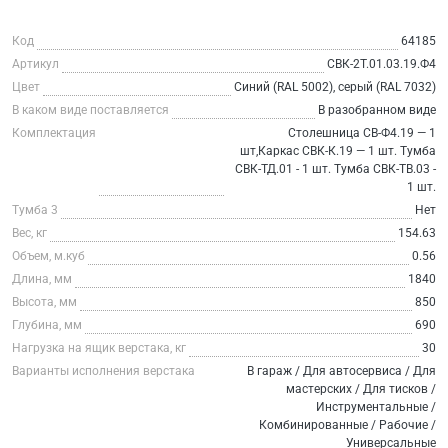
Код
64185
Артикул
СВК-2Т.01.03.19.Ф4
Цвет
Синий (RAL 5002), серый (RAL 7032)
В каком виде поставляется
В разобранном виде
Комплектация
Столешница СВ-Ф4.19 — 1
шт,Каркас СВК-К.19 — 1 шт. Тумба
СВК-ТД.01 - 1 шт. Тумба СВК-ТВ.03 -
1 шт.
Тумба 3
Нет
Вес, кг
154.63
Объем, м.куб
0.56
Длина, мм
1840
Высота, мм
850
Глубина, мм
690
Нагрузка на ящик верстака, кг
30
Варианты исполнения верстака
В гараж / Для автосервиса / Для
мастерских / Для тисков /
Инструментальные /
Комбинированные / Рабочие /
Универсальные