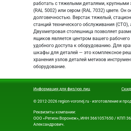
работать с тяжелыми деталями, крупными 
(RAL 5002) или сером (RAL 7032) цвете. О
долговечностью. Верстак тяжелый, стацион
станций технического обслуживания (СТО)
Двухметровая столешница позволяет разме
ящиков является центром вашего рабочего
удобного доступа к оборудованию. Для хр
шкафы для деталей — это комплексное реше
хранения узлов деталей метизов инструмен
оборудование.
Информация для физ/юр.лиц
Скид
© 2012-2026 region-voronej.ru - изготовление и п
Реквизиты компании:
ООО «Регион Воронеж», ИНН 3661057650 / КПП 3661
Александрович.