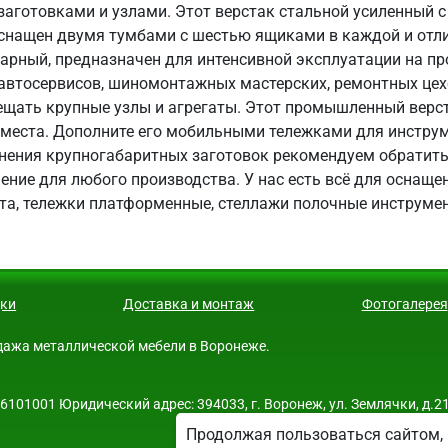
заготовками и узлами. Этот верстак стальной усиленный 
н оснащен двумя тумбами с шестью ящиками в каждой и от
арный, предназначен для интенсивной эксплуатации на про
, автосервисов, шиномонтажных мастерских, ремонтных це
щать крупные узлы и агрегаты. Этот промышленный верс
 места. Дополните его мобильными тележками для инстр
анения крупногабаритных заготовок рекомендуем обратить
ние для любого производства. У нас есть всё для оснаще
та, тележки платформенные, стеллажи полочные инструмен
ки
Доставка и монтаж
Фотогалерея
родажа металлической мебели в Воронеже.
01001 Юридический адрес: 394033, г. Воронеж, ул. Землячки, д.21
Продолжая пользоваться сайтом, 