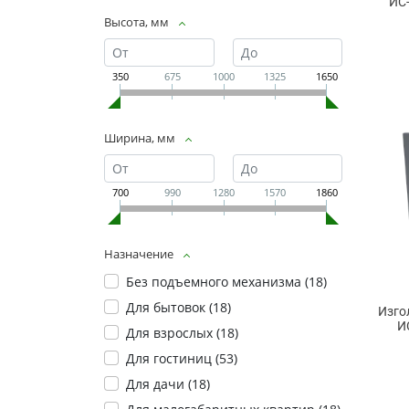
ИС
Высота, мм
350
675
1000
1325
1650
Ширина, мм
700
990
1280
1570
1860
Назначение
Без подъемного механизма (
18
)
Для бытовок (
18
)
Изго
И
Для взрослых (
18
)
Для гостиниц (
53
)
Для дачи (
18
)