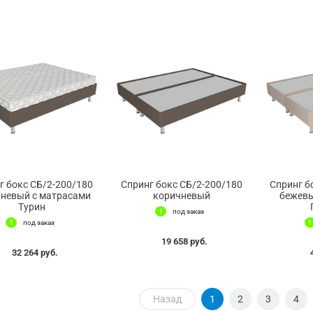
г бокс СБ/2-200/180
Спринг бокс СБ/2-200/180
Спринг б
невый с матрасами
коричневый
бежевы
Турин
под заказ
под заказ
19 658 руб.
32 264 руб.
Назад
1
2
3
4