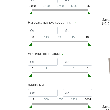
0.040
0.470
0.900
1.330
1.760
Изго
Нагрузка на ярус кровати, кг
ИС-9
90
113
135
158
180
Усиление основания
0
1
1
2
2
Длина, мм
45
550
1055
1559
2064
Изго