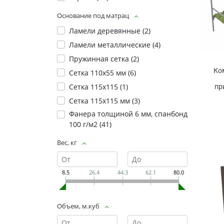
Основание под матрац
Ламели деревянные (
2
)
Ламели металлические (
4
)
Пружинная сетка (
2
)
Ко
Сетка 110х55 мм (
6
)
Сетка 115х115 (
1
)
пр
Сетка 115х115 мм (
3
)
Фанера толщиной 6 мм, спанбонд
100 г/м2 (
41
)
Вес, кг
8.5
26.4
44.3
62.1
80.0
Объем, м.куб