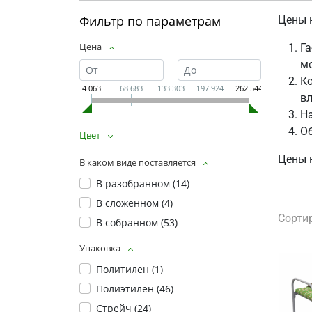
Фильтр по параметрам
Цены н
Цена
Га
мо
Ко
4 063
68 683
133 303
197 924
262 544
вл
На
Об
Цвет
Цены 
В каком виде поставляется
В разобранном (
14
)
В сложенном (
4
)
Сорти
В собранном (
53
)
Упаковка
Политилен (
1
)
Полиэтилен (
46
)
Стрейч (
24
)