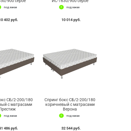
50/900 серое
ИС-1630/900 серое
под заказ
под заказ
10 402 руб.
10 014 руб.
окс СБ/2-200/180
Спринг бокс СБ/2-200/180
вый с матрасами
коричневый с матрасами
Престиж
Верона
под заказ
под заказ
41 486 руб.
32 544 руб.