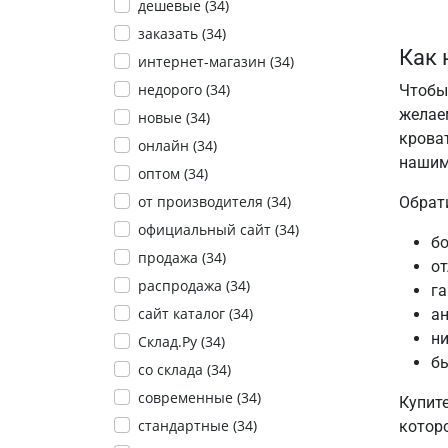
дешевые (
34
)
заказать (
34
)
Как 
интернет-магазин (
34
)
недорого (
34
)
Чтобы
желае
новые (
34
)
крова
онлайн (
34
)
нашим
оптом (
34
)
от производителя (
34
)
Обрат
официальный сайт (
34
)
бо
продажа (
34
)
от
распродажа (
34
)
га
сайт каталог (
34
)
ан
ни
Склад.Ру (
34
)
бы
со склада (
34
)
современные (
34
)
Купите
стандартные (
34
)
которо