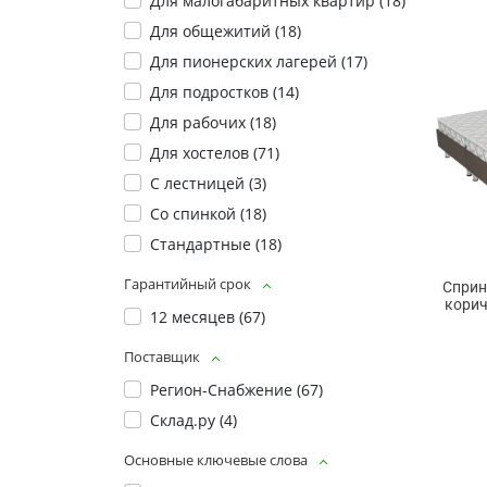
Для малогабаритных квартир (
18
)
Для общежитий (
18
)
Для пионерских лагерей (
17
)
Для подростков (
14
)
Для рабочих (
18
)
Для хостелов (
71
)
С лестницей (
3
)
Со спинкой (
18
)
Стандартные (
18
)
Гарантийный срок
Сприн
корич
12 месяцев (
67
)
Поставщик
Регион-Снабжение (
67
)
Склад.ру (
4
)
Основные ключевые слова