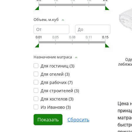
Объем, м.куб
0.01
0.05
0.08
0.11
0.15
Назначение матраса
Оде
лебяжи
Для гостиниц (
3
)
Для отелей (
3
)
Для рабочих (
7
)
Для строителей (
3
)
Для хостелов (
3
)
Цена 
Из Иваново (
3
)
прина
матра
быстр
прина