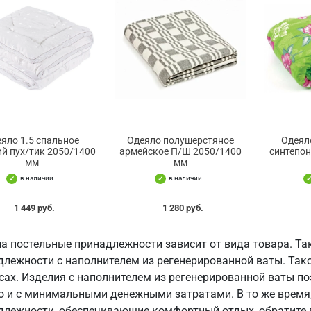
яло 1.5 спальное
Одеяло полушерстяное
Одеял
й пух/тик 2050/1400
армейское П/Ш 2050/1400
синтепон
мм
мм
в наличии
в наличии
1 449 руб.
1 280 руб.
на постельные принадлежности зависит от вида товара. Та
длежности с наполнителем из регенерированной ваты. Тако
сах. Изделия с наполнителем из регенерированной ваты п
о и с минимальными денежными затратами. В то же время
длежности, обеспечивающие комфортный отдых, обратите 