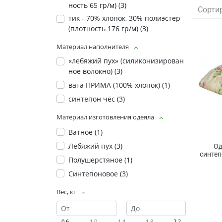
ность 65 гр/м) (
3
)
Сорти
тик - 70% хлопок, 30% полиэстер
(плотность 176 гр/м) (
3
)
Материал наполнителя
«лебяжий пух» (силиконизирован
ное волокно) (
3
)
вата ПРИМА (100% хлопок) (
1
)
синтепон чёс (
3
)
Материал изготовления одеяла
Ватное (
1
)
Лебяжий пух (
3
)
Од
синте
Полушерстяное (
1
)
Синтепоновое (
3
)
Вес, кг
0.6
1.0
1.4
1.8
2.2