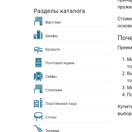
пружи
Разделы каталога
Стоим
Верстаки
основ
Шкафы
Поче
Преим
Кровати
М
Почтовые ящики
то
Вы
Сейфы
то
М
Стеллажи
По
Пластиковая тара
Купить
выбор
Столы
Тележки