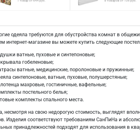
1 товар от 644 руб.
8 товаров от 106 руб.
гие одеяла требуются для обустройства комнат в общежити
ем интернет-магазине вы можете купить следующие посте
душки ватные, пуховые и синтепоновые;
окрывала гобеленовые;
трасы ватные, медицинские, поролоновые и пружинные;
еяла синтепоновые, ватные, пуховые, полушерстяные;
лотенца махровые, гостиничные, вафельные;
мплекты постельного белья;
товые комплекты спального места.
а, несмотря на свою недорогую стоимость, выглядят вполн
ов. Изделия соответствуют требованиям СанПиНа и абсолю
льных принадлежностей подходят для использования в ква