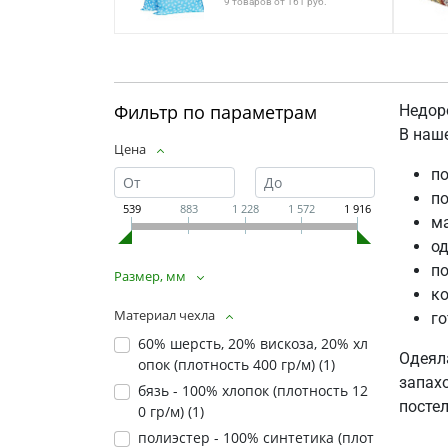
9 товаров от 161 руб.
Фильтр по параметрам
Недоро
В наш
Цена
по
п
539
883
1 228
1 572
1 916
ма
од
по
Размер, мм
ко
Материал чехла
го
60% шерсть, 20% вискоза, 20% хл
Одеял
опок (плотность 400 гр/м) (
1
)
запах
бязь - 100% хлопок (плотность 12
посте
0 гр/м) (
1
)
полиэстер - 100% синтетика (плот