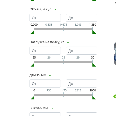
Объем, м.куб
0.000
0.338
0.675
1.013
1.350
Нагрузка на полку, кг
25
26
28
29
30
Длина, мм
0
738
1475
2213
2950
Высота, мм