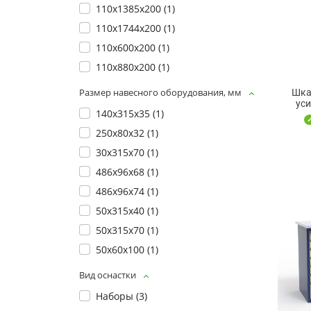
110х1385х200 (
1
)
110х1744х200 (
1
)
110х600х200 (
1
)
110х880х200 (
1
)
Размер навесного оборудования, мм
Шка
ус
140х315х35 (
1
)
250х80х32 (
1
)
30х315х70 (
1
)
486х96х68 (
1
)
486х96х74 (
1
)
50х315х40 (
1
)
50х315х70 (
1
)
50х60х100 (
1
)
Вид оснастки
Наборы (
3
)