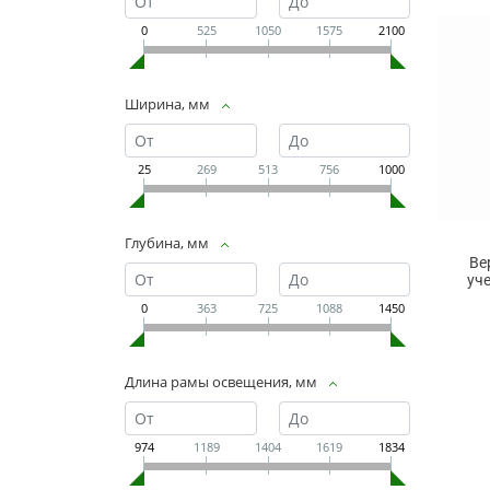
0
525
1050
1575
2100
Ширина, мм
25
269
513
756
1000
Глубина, мм
Ве
уч
0
363
725
1088
1450
Длина рамы освещения, мм
974
1189
1404
1619
1834