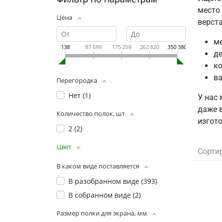
место
Цена
верст
ме
138
87 699
175 259
262 820
350 380
де
ко
ва
Перегородка
Нет (
1
)
У нас
даже 
Количество полок, шт
изгото
2 (
2
)
Цвет
Сорти
В каком виде поставляется
В разобранном виде (
393
)
В собранном виде (
2
)
Размер полки для экрана, мм