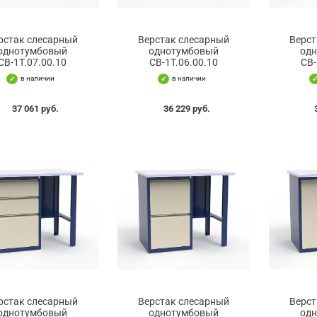
рстак слесарный
Верстак слесарный
Верст
однотумбовый
однотумбовый
од
СВ-1Т.07.00.10
СВ-1Т.06.00.10
СВ-
в наличии
в наличии
37 061 руб.
36 229 руб.
рстак слесарный
Верстак слесарный
Верст
однотумбовый
однотумбовый
од