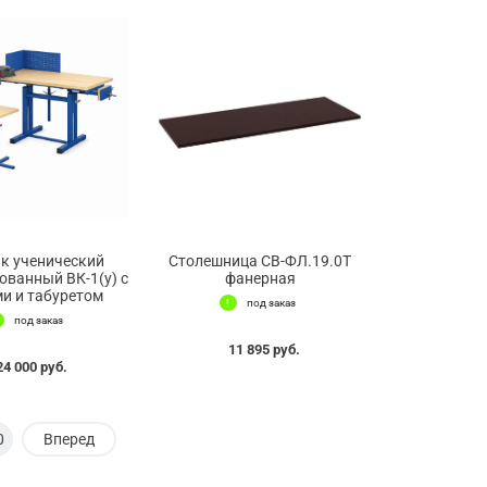
к ученический
Столешница СВ-ФЛ.19.0Т
ванный ВК-1(у) с
фанерная
и и табуретом
под заказ
под заказ
11 895 руб.
24 000 руб.
0
Вперед