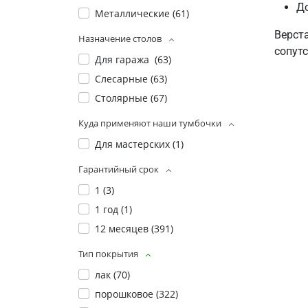
До
Металлические (
61
)
Верст
Назначение столов
сопут
Для гаража (
63
)
Слесарные (
63
)
Столярные (
67
)
Куда применяют наши тумбочки
Для мастерских (
1
)
Гарантийный срок
1 (
3
)
1 год (
1
)
12 месяцев (
391
)
Тип покрытия
лак (
70
)
порошковое (
322
)