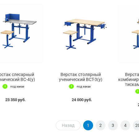
рстак слесарный
Верстак столярный
Верста
енический ВС-4(у)
ученический ВСТ-3(у)
комбиниро
тискам
под заказ
под заказ
23 350 руб.
24 000 руб.
Назад
1
2
3
4
2