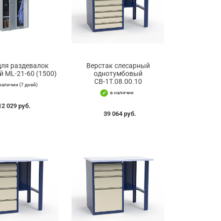
ля раздевалок
Верстак слесарный
й ML-21-60 (1500)
однотумбовый
СВ-1Т.08.00.10
наличии (7 дней)
в наличии
12 029 руб.
39 064 руб.