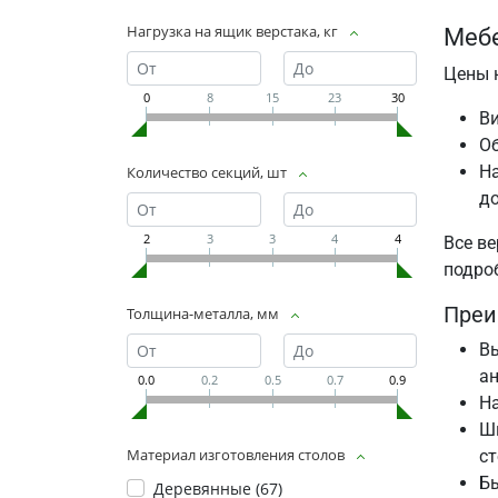
Нагрузка на ящик верстака, кг
Мебе
Цены 
0
8
15
23
30
В
О
На
Количество секций, шт
до
2
3
3
4
4
Все ве
подро
Преи
Толщина-металла, мм
Вы
ан
0.0
0.2
0.5
0.7
0.9
На
Ш
Материал изготовления столов
ст
Бы
Деревянные (
67
)