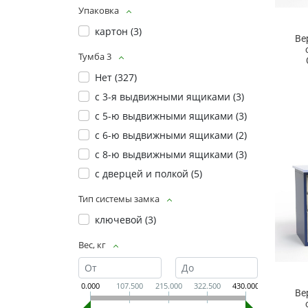
Упаковка
картон (
3
)
Ве
Тумба 3
Нет (
327
)
с 3-я выдвижными ящиками (
3
)
с 5-ю выдвижными ящиками (
3
)
с 6-ю выдвижными ящиками (
2
)
с 8-ю выдвижными ящиками (
3
)
с дверцей и полкой (
5
)
Тип системы замка
ключевой (
3
)
Вес, кг
0.000
107.500
215.000
322.500
430.000
Ве